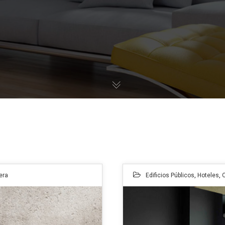
era
Edificios Públicos
,
Hoteles
,
O