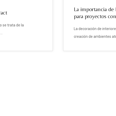
La importancia de l
ract
para proyectos con
 se trata de la
La decoración de interiore
s…
creación de ambientes atr
AVISO LEGAL
|
POLÍTICA DE PRIVACIDAD
|
POLÍTICA DE COOKIES
Destiny Contract