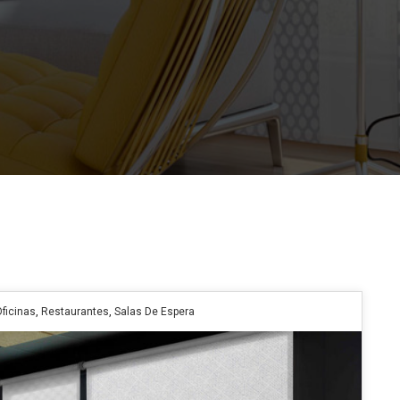
ficinas
,
Restaurantes
,
Salas De Espera