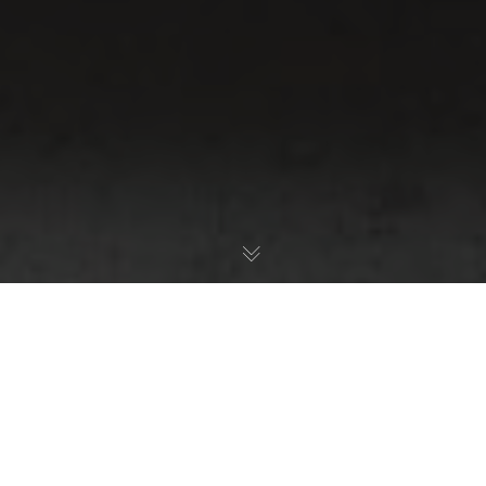
Edificios Públicos
,
Hoteles
,
Oficinas
,
Restaurantes
,
Salas De
Espera