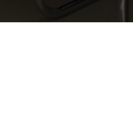
anel japonés para sala de espe